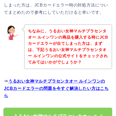
しまった方は、JCBカードエラー時の対処方法につい
てまとめたので参考にしていただけると幸いです。
ちなみに、うるおい女神マルチプラセンタ
オー ルインワンの商品を購入する時にJCB
カードエラーが出てしまった方は、まず
は、下記うるおい女神マルチプラセンタオ
ー ルインワンの公式サイトをチェックされ
てみてはいかがでしょうか？
⇒
うるおい女神マルチプラセンタオー ルインワンの
JCBカードエラーの問題を今すぐ解決したい方はこち
ら