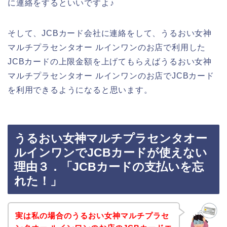
に連絡をするといいですよ♪
そして、JCBカード会社に連絡をして、うるおい女神
マルチプラセンタオー ルインワンのお店で利用した
JCBカードの上限金額を上げてもらえばうるおい女神
マルチプラセンタオー ルインワンのお店でJCBカード
を利用できるようになると思います。
うるおい女神マルチプラセンタオー
ルインワンでJCBカードが使えない
理由３．「JCBカードの支払いを忘
れた！」
実は私の場合のうるおい女神マルチプラセ