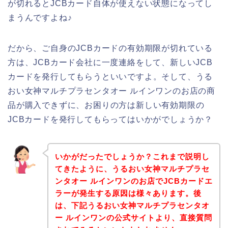
が切れるとJCBカード自体が使えない状態になってし
まうんですよね♪
だから、ご自身のJCBカードの有効期限が切れている
方は、JCBカード会社に一度連絡をして、新しいJCB
カードを発行してもらうといいですよ。そして、うる
おい女神マルチプラセンタオー ルインワンのお店の商
品が購入できずに、お困りの方は新しい有効期限の
JCBカードを発行してもらってはいかがでしょうか？
いかがだったでしょうか？これまで説明し
てきたように、うるおい女神マルチプラセ
ンタオー ルインワンのお店でJCBカードエ
ラーが発生する原因は様々あります。後
は、下記うるおい女神マルチプラセンタオ
ー ルインワンの公式サイトより、直接質問