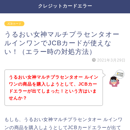
クレジットカードエラー
JCBカード
うるおい女神マルチプラセンタオー
ルインワンでJCBカードが使えな
い！（エラー時の対処方法）
2021年3月29日
うるおい女神マルチプラセンタオー ルイン
ワンの商品を購入しようとして、JCBカー
ドエラーが出てしまった！という方はいま
せんか？
もしも、うるおい女神マルチプラセンタオー ルインワ
ンの商品を購入しようとしてJCBカードエラーが出て