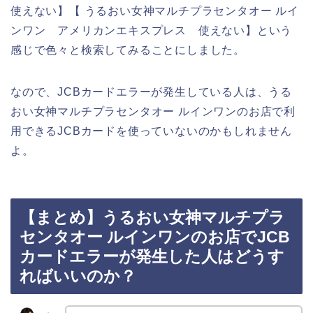
使えない】【 うるおい女神マルチプラセンタオー ルイ
ンワン アメリカンエキスプレス 使えない】という
感じで色々と検索してみることにしました。
なので、JCBカードエラーが発生している人は、うる
おい女神マルチプラセンタオー ルインワンのお店で利
用できるJCBカードを使っていないのかもしれません
よ。
【まとめ】うるおい女神マルチプラ
センタオー ルインワンのお店でJCB
カードエラーが発生した人はどうす
ればいいのか？