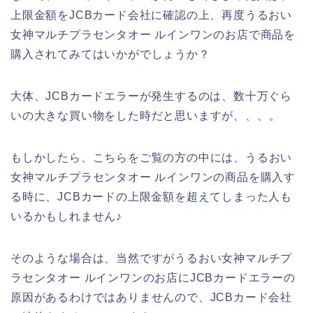
上限金額をJCBカード会社に確認の上、再度うるおい
女神マルチプラセンタオー ルインワンのお店で商品を
購入されてみてはいかがでしょうか？
大体、JCBカードエラーが発生するのは、数十万ぐら
いの大きな買い物をした時だと思いますが、、、。
もしかしたら、こちらをご覧の方の中には、うるおい
女神マルチプラセンタオー ルインワンの商品を購入す
る時に、JCBカードの上限金額を超えてしまった人も
いるかもしれません♪
そのような場合は、当然ですがうるおい女神マルチプ
ラセンタオー ルインワンのお店にJCBカードエラーの
原因があるわけではありませんので、JCBカード会社