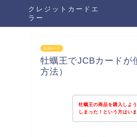
クレジットカードエ
ラー
JCBカード
牡蠣王でJCBカード
方法）
牡蠣王の商品を購入しよう
しまった！という方はい