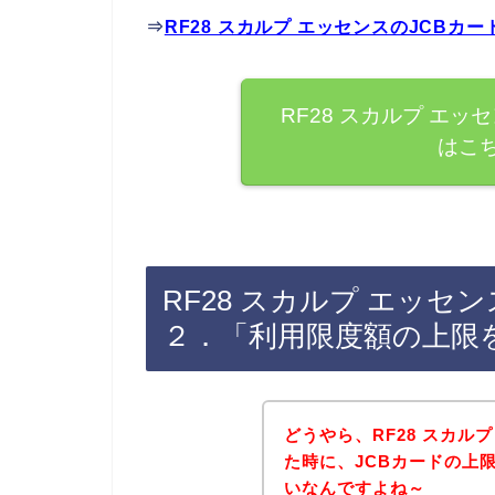
⇒
RF28 スカルプ エッセンスのJCB
RF28 スカルプ エ
はこ
RF28 スカルプ エッセ
２．「利用限度額の上限
どうやら、RF28 スカル
た時に、JCBカードの上
いなんですよね～