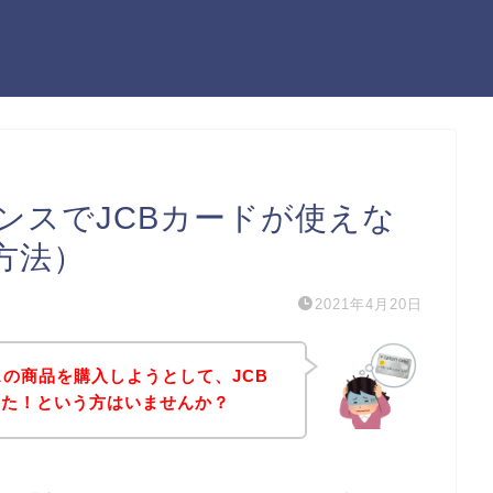
センスでJCBカードが使えな
方法）
2021年4月20日
ンスの商品を購入しようとして、JCB
った！という方はいませんか？