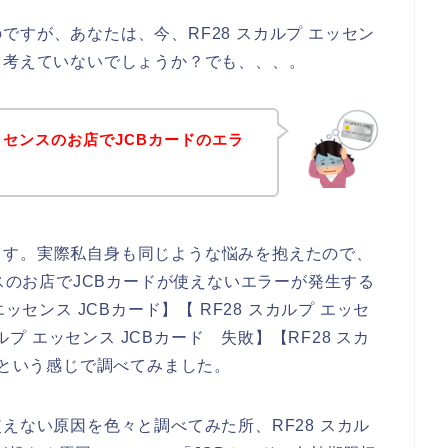
すが、あなたは、今、RF28 スカルプ エッセン
と考えていないでしょうか？でも、、、。
エッセンスのお店でJCBカードのエラ
！
ます。実際私自身も同じような悩みを抱えたので、
ンスのお店でJCBカードが使えないエラーが発生する
ッセンス JCBカード】【 RF28 スカルプ エッセ
ルプ エッセンス JCBカード 失敗】【RF28 スカ
】という感じで調べてみました。
えない原因を色々と調べてみた所、RF28 スカル