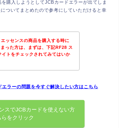
商品を購入しようとしてJCBカードエラーが出てしま
法についてまとめたので参考にしていただけると幸
プ エッセンスの商品を購入する時に
まった方は、まずは、下記RF28 ス
サイトをチェックされてみてはいか
カードエラーの問題を今すぐ解決したい方はこちら
ッセンスでJCBカードを使えない方
ちらをクリック