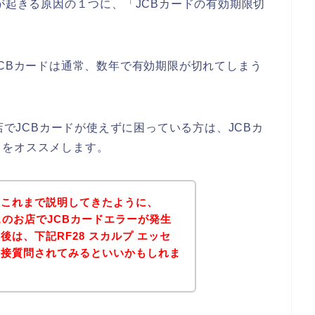
が起きる原因の１つに、「JCBカードの有効期限切
JCBカードは通常、数年で有効期限が切れてしまう
店でJCBカードが使えずに困っている方は、JCBカ
とをオススメします。
？これまで説明してきたように、
ンスのお店でJCBカードエラーが発生
は、下記RF28 スカルプ エッセ
直接質問されてみるといいかもしれま