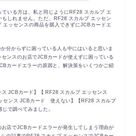
ている方は、私と同じようにRF28 スカルプ エ
もしれません。ただ、RF28 スカルプ エッセン
プ エッセンスの商品を購入できずにJCBカードエ
のか分からずに困っている人も中にはいると思いま
エッセンスのお店でJCBカードが使えずに困っている
のJCBカードエラーの原因と、解決策をいくつかご紹
ス JCBカード】【 RF28 スカルプ エッセンス
エッセンス JCBカード 使えない】【RF28 スカルプ
う感じで調べてみました。
スのお店でJCBカードエラーが発生してしまう理由が
の記事でRF28 スカルプ エッセンスでJCBカー