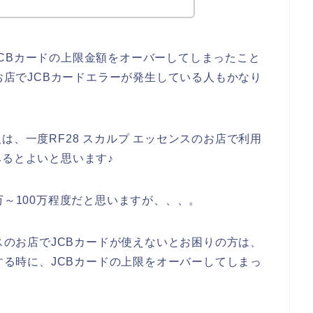
CBカードの上限金額をオーバーしてしまったこと
のお店でJCBカードエラーが発生している人もかなり
は、一度RF28 スカルプ エッセンスのお店で利用
みるとよいと思います♪
万～100万程度だと思いますが、、、。
ンスのお店でJCBカードが使えないとお困りの方は、
入する時に、JCBカードの上限をオーバーしてしまっ