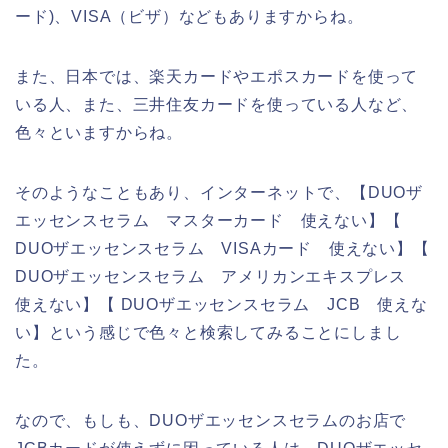
ード)、VISA（ビザ）などもありますからね。
また、日本では、楽天カードやエポスカードを使って
いる人、また、三井住友カードを使っている人など、
色々といますからね。
そのようなこともあり、インターネットで、【DUOザ
エッセンスセラム マスターカード 使えない】【
DUOザエッセンスセラム VISAカード 使えない】【
DUOザエッセンスセラム アメリカンエキスプレス
使えない】【 DUOザエッセンスセラム JCB 使えな
い】という感じで色々と検索してみることにしまし
た。
なので、もしも、DUOザエッセンスセラムのお店で