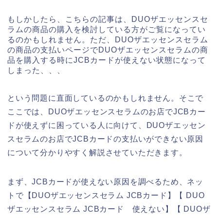
もしかしたら、こちらの記事は、DUOザエッセンスセ
ラムの商品の購入を検討している方がご覧になってい
るのかもしれません。ただ、DUOザエッセンスセラム
の商品の支払いページでDUOザエッセンスセラムの商
品を購入する時にJCBカードが使えない状態になって
しまった、、、
という問題に直面しているのかもしれません。そこで
ここでは、DUOザエッセンスセラムのお店でJCBカー
ドが使えずに困っている人に向けて、DUOザエッセン
スセラムのお店でJCBカードの支払いができない原因
について分かりやすく解説させていただきます。
まず、JCBカードが使えない原因を調べるため、ネッ
トで【DUOザエッセンスセラム JCBカード】【 DUO
ザエッセンスセラム JCBカード 使えない】【 DUOザ