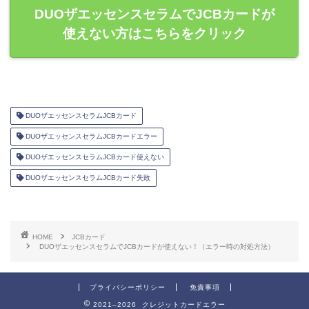
DUOザエッセンスセラムでJCBカードが
使えない方はこちらをクリック
DUOザエッセンスセラムJCBカード
DUOザエッセンスセラムJCBカードエラー
DUOザエッセンスセラムJCBカード使えない
DUOザエッセンスセラムJCBカード失敗
HOME
JCBカード
DUOザエッセンスセラムでJCBカードが使えない！（エラー時の対処方法）
プライバシーポリシー
免責事項
2021–2026 クレジットカードエラー