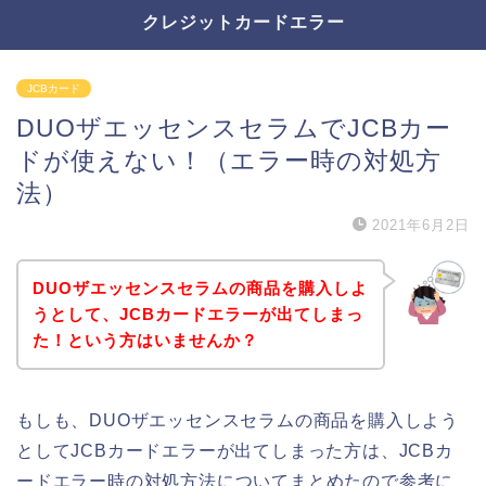
クレジットカードエラー
JCBカード
DUOザエッセンスセラムでJCBカー
ドが使えない！（エラー時の対処方
法）
2021年6月2日
DUOザエッセンスセラムの商品を購入しよ
うとして、JCBカードエラーが出てしまっ
た！という方はいませんか？
もしも、DUOザエッセンスセラムの商品を購入しよう
としてJCBカードエラーが出てしまった方は、JCBカ
ードエラー時の対処方法についてまとめたので参考に