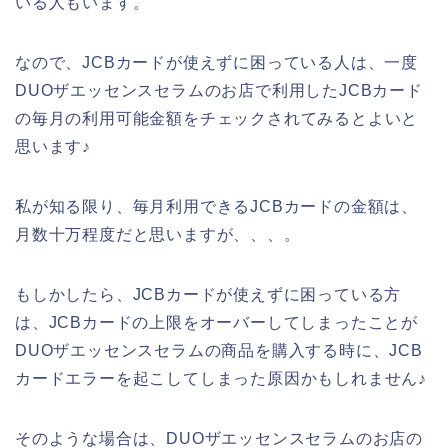
いる人もいます。
なので、JCBカードが使えずに困っている人は、一度
DUOザエッセンスセラムのお店で利用したJCBカード
の毎月の利用可能金額をチェックされてみるとよいと
思います♪
私が知る限り、毎月利用できるJCBカードの金額は、
月数十万程度だと思いますが、、、。
もしかしたら、JCBカードが使えずに困っている方
は、JCBカードの上限をオーバーしてしまったことが
DUOザエッセンスセラムの商品を購入する時に、JCB
カードエラーを起こしてしまった原因かもしれません♪
そのような場合は、DUOザエッセンスセラムのお店の