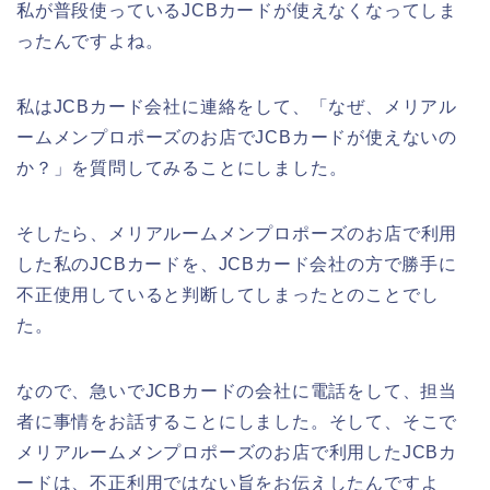
私が普段使っているJCBカードが使えなくなってしま
ったんですよね。
私はJCBカード会社に連絡をして、「なぜ、メリアル
ームメンプロポーズのお店でJCBカードが使えないの
か？」を質問してみることにしました。
そしたら、メリアルームメンプロポーズのお店で利用
した私のJCBカードを、JCBカード会社の方で勝手に
不正使用していると判断してしまったとのことでし
た。
なので、急いでJCBカードの会社に電話をして、担当
者に事情をお話することにしました。そして、そこで
メリアルームメンプロポーズのお店で利用したJCBカ
ードは、不正利用ではない旨をお伝えしたんですよ