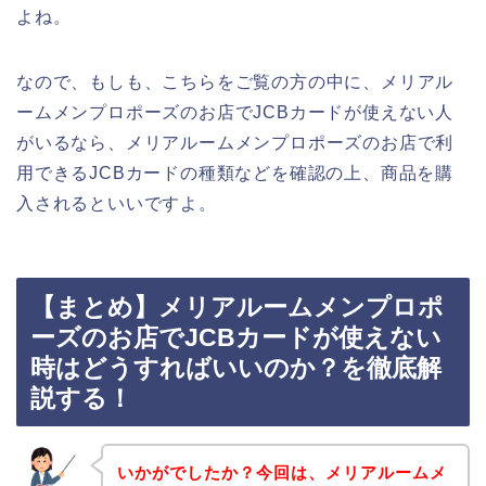
よね。
なので、もしも、こちらをご覧の方の中に、メリアル
ームメンプロポーズのお店でJCBカードが使えない人
がいるなら、メリアルームメンプロポーズのお店で利
用できるJCBカードの種類などを確認の上、商品を購
入されるといいですよ。
【まとめ】メリアルームメンプロポ
ーズのお店でJCBカードが使えない
時はどうすればいいのか？を徹底解
説する！
いかがでしたか？今回は、メリアルームメ