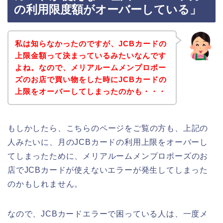
の利用限度額がオーバーしている」
私は知らなかったのですが、JCBカードの
上限金額って決まっているみたいなんです
よね。なので、メリアルームメンプロポー
ズのお店で買い物をした時にJCBカードの
上限をオーバーしてしまったのかも・・・
もしかしたら、こちらのページをご覧の方も、上記の
人みたいに、月のJCBカードの利用上限をオーバーし
てしまったために、メリアルームメンプロポーズのお
店でJCBカードが使えないエラーが発生してしまった
のかもしれません。
なので、JCBカードエラーで困っている人は、一度メ