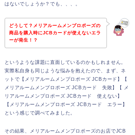
はないでしょうか？でも、、、。
どうして？メリアルームメンプロポーズの
商品を購入時にJCBカードが使えないエラ
ーが発生！？
というような課題に直面しているのかもしれません。
実際私自身も同じような悩みを抱えたので、まず、ネ
ットで【メリアルームメンプロポーズ JCBカード】【
メリアルームメンプロポーズ JCBカード 失敗】【 メ
リアルームメンプロポーズ JCBカード 使えない】
【メリアルームメンプロポーズ JCBカード エラー】
という感じで調べてみました。
その結果、メリアルームメンプロポーズのお店でJCB