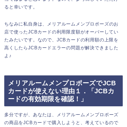
ると幸いです。
ちなみに私自身は、メリアルームメンプロポーズのお
店で使ったJCBカードの利用限度額がオーバーしてい
たみたいです。なので、JCBカードの利用額の上限を
高くしたらJCBカードエラーの問題が解決できました
よ♪
メリアルームメンプロポーズでJCB
カードが使えない理由１．「JCBカ
ードの有効期限を確認！」
多分ですが、あなたは、メリアルームメンプロポーズ
の商品をJCBカードで購入しようと、考えているので