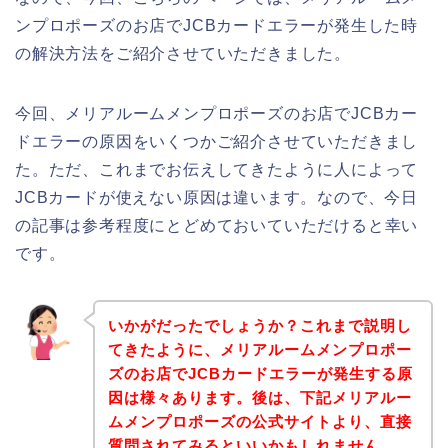
ンプロポーズのお店でJCBカードエラーが発生した時
の解決方法をご紹介させていただきました。
今回、メリアルームメンプロポーズのお店でJCBカー
ドエラーの原因をいくつかご紹介させていただきまし
た。ただ、これまでお伝えしてきたように人によって
JCBカードが使えない原因は違います。なので、今日
の記事は参考程度にとどめておいていただけると幸い
です。
いかがだったでしょうか？これまで説明し
てきたように、メリアルームメンプロポー
ズのお店でJCBカードエラーが発生する原
因は様々あります。後は、下記メリアルー
ムメンプロポーズの公式サイトより、直接
質問されてみるといいかもしれません。