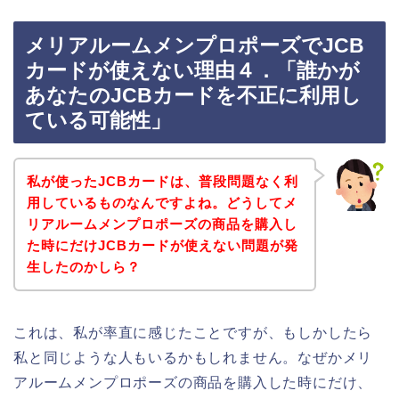
メリアルームメンプロポーズでJCB
カードが使えない理由４．「誰かが
あなたのJCBカードを不正に利用し
ている可能性」
私が使ったJCBカードは、普段問題なく利
用しているものなんですよね。どうしてメ
リアルームメンプロポーズの商品を購入し
た時にだけJCBカードが使えない問題が発
生したのかしら？
これは、私が率直に感じたことですが、もしかしたら
私と同じような人もいるかもしれません。なぜかメリ
アルームメンプロポーズの商品を購入した時にだけ、