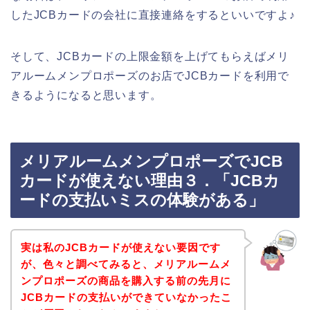
したJCBカードの会社に直接連絡をするといいですよ♪
そして、JCBカードの上限金額を上げてもらえばメリ
アルームメンプロポーズのお店でJCBカードを利用で
きるようになると思います。
メリアルームメンプロポーズでJCB
カードが使えない理由３．「JCBカ
ードの支払いミスの体験がある」
実は私のJCBカードが使えない要因です
が、色々と調べてみると、メリアルームメ
ンプロポーズの商品を購入する前の先月に
JCBカードの支払いができていなかったこ