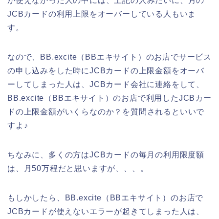
が使えなかった人の中には、上記の人みたいに、月の
JCBカードの利用上限をオーバーしている人もいま
す。
なので、BB.excite（BBエキサイト）のお店でサービス
の申し込みをした時にJCBカードの上限金額をオーバ
ーしてしまった人は、JCBカード会社に連絡をして、
BB.excite（BBエキサイト）のお店で利用したJCBカー
ドの上限金額がいくらなのか？を質問されるといいで
すよ♪
ちなみに、多くの方はJCBカードの毎月の利用限度額
は、月50万程だと思いますが、、、。
もしかしたら、BB.excite（BBエキサイト）のお店で
JCBカードが使えないエラーが起きてしまった人は、