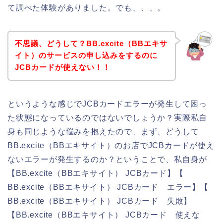
て調べた体験がありました。でも、、、。
不思議、どうして？BB.excite（BBエキサ
イト）のサービスの申し込みをするのに
JCBカードが使えない！！
というような感じでJCBカードエラーが発生して困っ
た状態になっているのではないでしょうか？実際私自
身も同じような悩みを抱えたので、まず、どうして
BB.excite（BBエキサイト）のお店でJCBカードが使え
ないエラーが発生するのか？ということで、私自身が
【BB.excite（BBエキサイト） JCBカード】【
BB.excite（BBエキサイト） JCBカード エラー】【
BB.excite（BBエキサイト） JCBカード 失敗】
【BB.excite（BBエキサイト） JCBカード 使えな