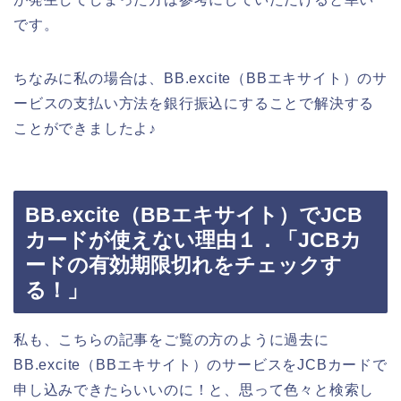
です。
ちなみに私の場合は、BB.excite（BBエキサイト）のサ
ービスの支払い方法を銀行振込にすることで解決する
ことができましたよ♪
BB.excite（BBエキサイト）でJCB
カードが使えない理由１．「JCBカ
ードの有効期限切れをチェックす
る！」
私も、こちらの記事をご覧の方のように過去に
BB.excite（BBエキサイト）のサービスをJCBカードで
申し込みできたらいいのに！と、思って色々と検索し