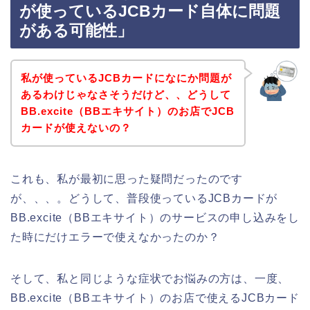
が使っているJCBカード自体に問題
がある可能性」
私が使っているJCBカードになにか問題が
あるわけじゃなさそうだけど、、どうして
BB.excite（BBエキサイト）のお店でJCB
カードが使えないの？
これも、私が最初に思った疑問だったのです
が、、、。どうして、普段使っているJCBカードが
BB.excite（BBエキサイト）のサービスの申し込みをし
た時にだけエラーで使えなかったのか？
そして、私と同じような症状でお悩みの方は、一度、
BB.excite（BBエキサイト）のお店で使えるJCBカード