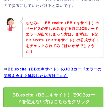
ので参考にしていただけると幸いです。
ちなみに、BB.excite（BBエキサイト）の
サービスの申し込みをする時にJCBカード
エラーが出てしまった方は、まずは、下記
BB.excite（BBエキサイト）の公式サイト
をチェックされてみてはいかがでしょう
か？
⇒
BB.excite（BBエキサイト）のJCBカードエラーの
問題を今すぐ解決したい方はこちら
BB.excite（BBエキサイト）でJCBカー
ドを使えない方はこちらをクリック