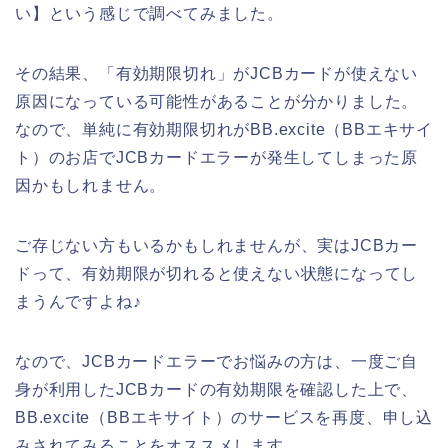
い】という感じで調べてみました。
その結果、「有効期限切れ」がJCBカードが使えない
原因になっている可能性があることが分かりました。
なので、単純に有効期限切れがBB.excite（BBエキサイ
ト）のお店でJCBカードエラーが発生してしまった原
因かもしれません。
ご存じない方もいるかもしれませんが、実はJCBカー
ドって、有効期限が切れると使えない状態になってし
まうんですよね♪
なので、JCBカードエラーでお悩みの方は、一度ご自
身が利用したJCBカードの有効期限を確認した上で、
BB.excite（BBエキサイト）のサービスを再度、申し込
みされてみることをオススメします。