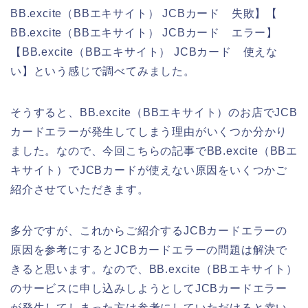
BB.excite（BBエキサイト） JCBカード 失敗】【
BB.excite（BBエキサイト） JCBカード エラー】
【BB.excite（BBエキサイト） JCBカード 使えな
い】という感じで調べてみました。
そうすると、BB.excite（BBエキサイト）のお店でJCB
カードエラーが発生してしまう理由がいくつか分かり
ました。なので、今回こちらの記事でBB.excite（BBエ
キサイト）でJCBカードが使えない原因をいくつかご
紹介させていただきます。
多分ですが、これからご紹介するJCBカードエラーの
原因を参考にするとJCBカードエラーの問題は解決で
きると思います。なので、BB.excite（BBエキサイト）
のサービスに申し込みしようとしてJCBカードエラー
が発生してしまった方は参考にしていただけると幸い