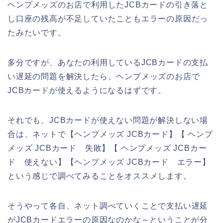
ヘンプメッズのお店で利用したJCBカードの引き落と
し口座の残高が不足していたこともエラーの原因だっ
たみたいです。
多分ですが、あなたの利用しているJCBカードの支払
い遅延の問題を解決したら、ヘンプメッズのお店で
JCBカードが使えるようになるはずです。
それでも、JCBカードが使えない問題が解決しない場
合は、ネットで【ヘンプメッズ JCBカード】【 ヘンプ
メッズ JCBカード 失敗】【 ヘンプメッズ JCBカー
ド 使えない】【ヘンプメッズ JCBカード エラー】
という感じで調べてみることをオススメします。
そうやって各自、ネット調べていくことで支払い遅延
がJCBカードエラーの原因なのかな～ということが分