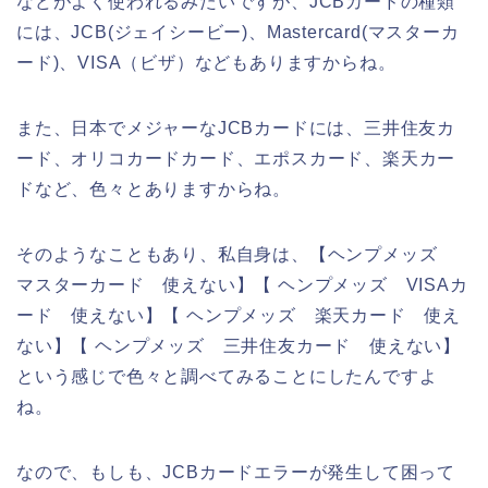
などがよく使われるみたいですが、JCBカードの種類
には、JCB(ジェイシービー)、Mastercard(マスターカ
ード)、VISA（ビザ）などもありますからね。
また、日本でメジャーなJCBカードには、三井住友カ
ード、オリコカードカード、エポスカード、楽天カー
ドなど、色々とありますからね。
そのようなこともあり、私自身は、【ヘンプメッズ
マスターカード 使えない】【 ヘンプメッズ VISAカ
ード 使えない】【 ヘンプメッズ 楽天カード 使え
ない】【 ヘンプメッズ 三井住友カード 使えない】
という感じで色々と調べてみることにしたんですよ
ね。
なので、もしも、JCBカードエラーが発生して困って