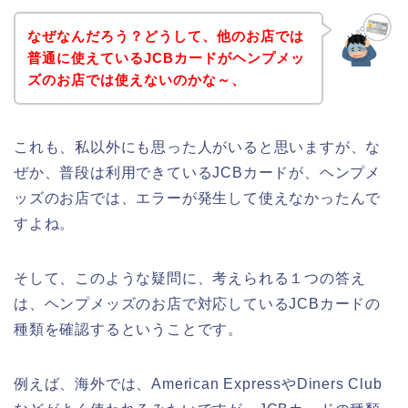
なぜなんだろう？どうして、他のお店では
普通に使えているJCBカードがヘンプメッ
ズのお店では使えないのかな～、
これも、私以外にも思った人がいると思いますが、な
ぜか、普段は利用できているJCBカードが、ヘンプメ
ッズのお店では、エラーが発生して使えなかったんで
すよね。
そして、このような疑問に、考えられる１つの答え
は、ヘンプメッズのお店で対応しているJCBカードの
種類を確認するということです。
例えば、海外では、American ExpressやDiners Club