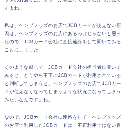
すよね。
私は、ヘンプメッズのお店でJCBカードが使えない原
因は、ヘンプメッズのお店にあるわけじゃないと思っ
たので、JCBカード会社に直接連絡をして聞いてみる
ことにしました。
そのような感じで、JCBカード会社の担当者に聞いて
みると、どうやら不正にJCBカードが利用されている
と判断してしまうと、ヘンプメッズのお店でJCBカー
ドが使えなくなってしまうような状況になってしまう
みたいなんですよね。
なので、JCBカード会社に連絡をして、ヘンプメッズ
のお店で利用したJCBカードは、不正利用ではない旨