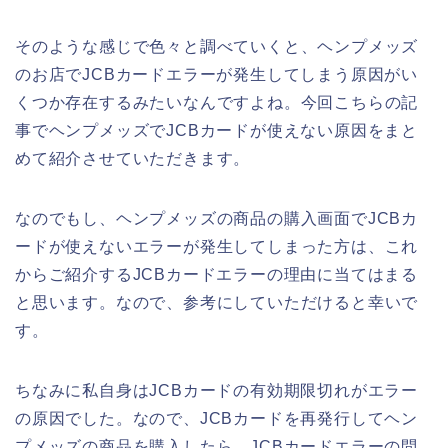
そのような感じで色々と調べていくと、ヘンプメッズ
のお店でJCBカードエラーが発生してしまう原因がい
くつか存在するみたいなんですよね。今回こちらの記
事でヘンプメッズでJCBカードが使えない原因をまと
めて紹介させていただきます。
なのでもし、ヘンプメッズの商品の購入画面でJCBカ
ードが使えないエラーが発生してしまった方は、これ
からご紹介するJCBカードエラーの理由に当てはまる
と思います。なので、参考にしていただけると幸いで
す。
ちなみに私自身はJCBカードの有効期限切れがエラー
の原因でした。なので、JCBカードを再発行してヘン
プメッズの商品を購入したら、JCBカードエラーの問