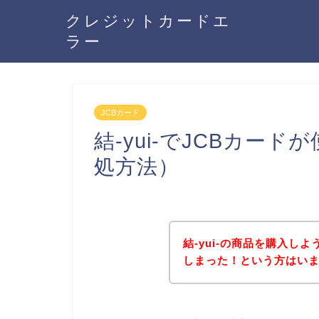
クレジットカードエ
ラー
JCBカード
結-yui-でJCBカー
処方法）
結-yui-の商品を購入し
しまった！という方はい