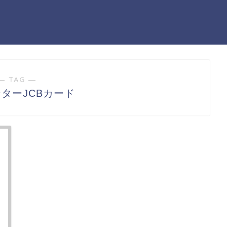
― TAG ―
ターJCBカード