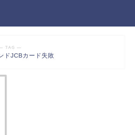
― TAG ―
ンドJCBカード失敗