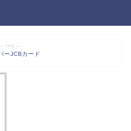
― TAG ―
バーJCBカード