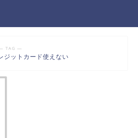
― TAG ―
レジットカード使えない