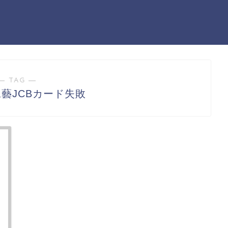
― TAG ―
藝JCBカード失敗