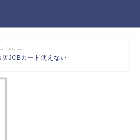
― TAG ―
浜店JCBカード使えない