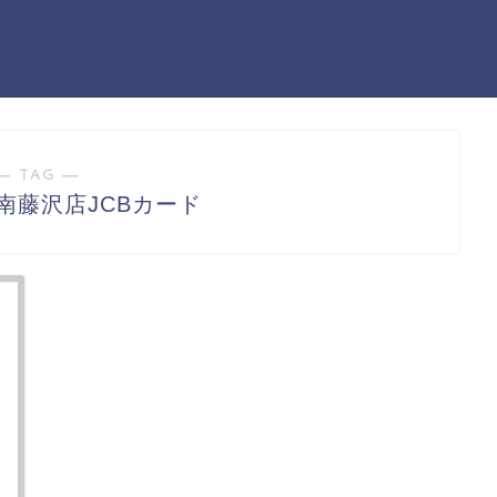
― TAG ―
湘南藤沢店JCBカード